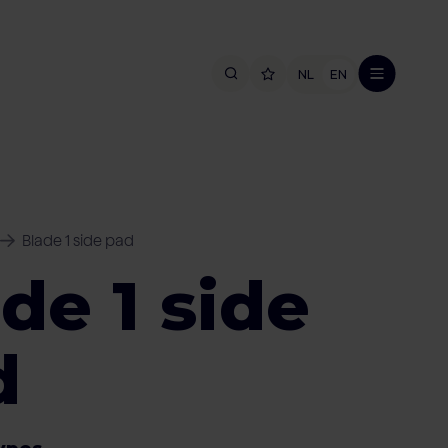
NL
EN
Blade 1 side pad
de 1 side
d