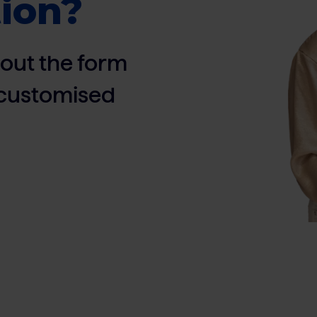
ion?
ll out the form
, customised