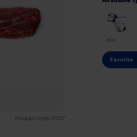
Available 
mers
Meat processing industry
Beef
Cattle farmers
Foodser
Beef
Favorite
Product code: 17057