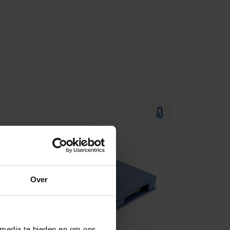
Over
 media te bieden en om ons