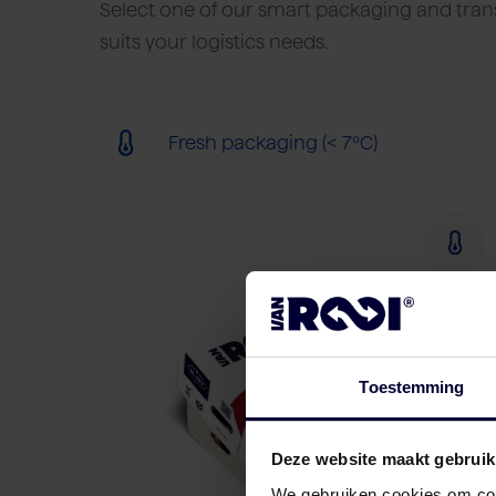
Select one of our smart packaging and trans
suits your logistics needs.
Fresh packaging (< 7ºC)
Toestemming
Deze website maakt gebruik
We gebruiken cookies om cont