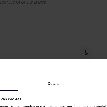
port solutions that best
Details
 van cookies
ent en advertenties te personaliseren, om functies voor social