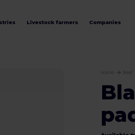
stries
Livestock farmers
Companies
Home
Beef
Bla
pa