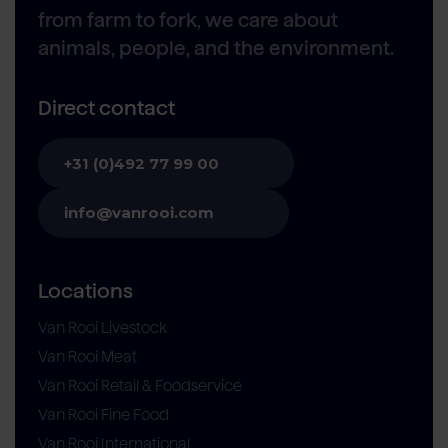
from farm to fork, we care about
animals, people, and the environment.
Direct contact
+31 (0)492 77 99 00
info@vanrooi.com
Locations
Van Rooi Livestock
Van Rooi Meat
Van Rooi Retail & Foodservice
Van Rooi Fine Food
Van Rooi International