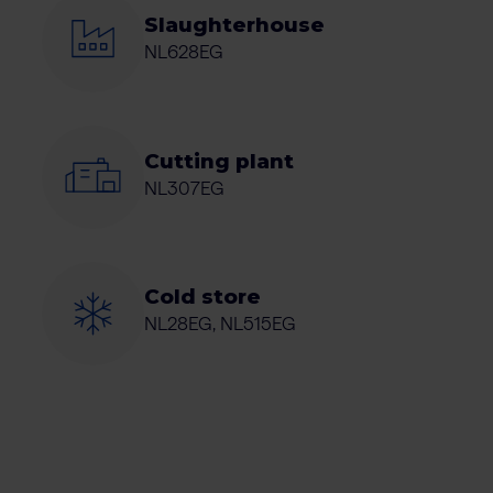
Slaughterhouse
NL628EG
Cutting plant
NL307EG
Cold store
NL28EG, NL515EG