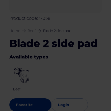
Locations
Pork
Retailers
Pig farmers
M
C
Quality marks & certificates
Product code: 17058
Home
Beef
Blade 2 side pad
Blade 2 side pad
Available types
Beef
Favorite
Login