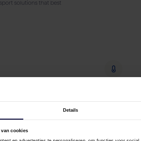
port solutions that best
Details
 van cookies
ent en advertenties te personaliseren, om functies voor social