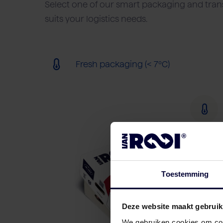
Select one of our smart packaging and trans
suits your logistics needs.
Fresh packaging (< 7ºC)
Toestemming
Deze website maakt gebruik
We gebruiken cookies om cont