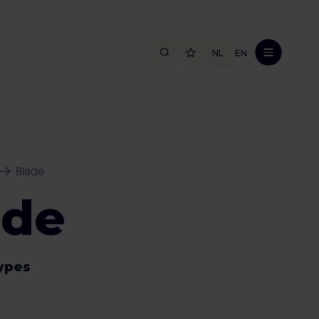
NL
EN
Blade
ade
types