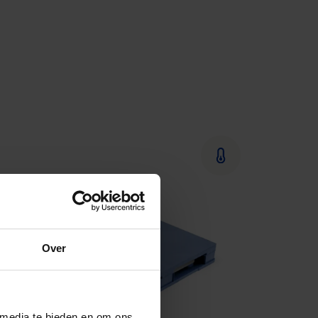
Over
 media te bieden en om ons