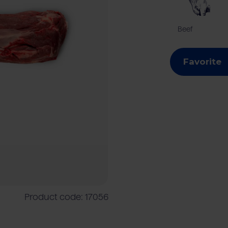
Beef
mers
Meat processing industry
Beef
Cattle farmers
Foodser
Favorite
Product code: 17056