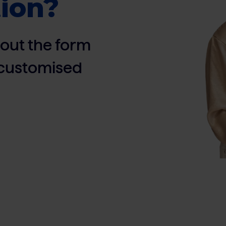
ion?
ll out the form
, customised