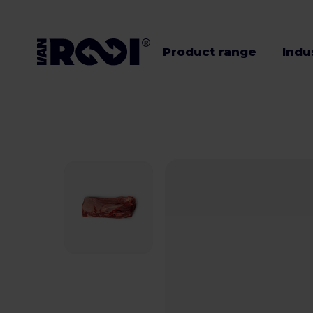
Product range
Indu
Product range
Industries
Livestock
farmers