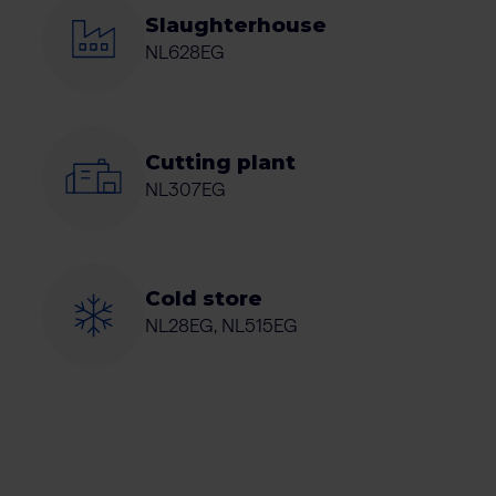
Slaughterhouse
NL628EG
Cutting plant
NL307EG
Cold store
NL28EG, NL515EG