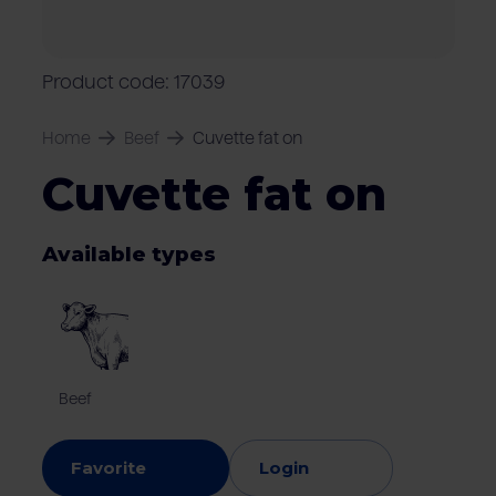
Locations
Pork
Retailers
Pig farmers
M
C
Quality marks & certificates
Product code: 17039
Home
Beef
Cuvette fat on
Cuvette fat on
Available types
Beef
Favorite
Login