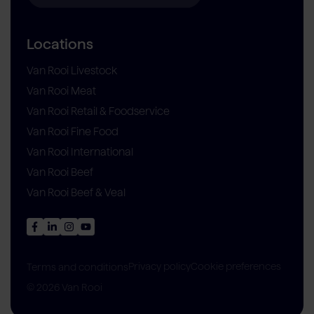
Locations
Van Rooi Livestock
Van Rooi Meat
Van Rooi Retail & Foodservice
Van Rooi Fine Food
Van Rooi International
Van Rooi Beef
Van Rooi Beef & Veal
Privacy policy
Cookie preferences
Terms and conditions
© 2026 Van Rooi