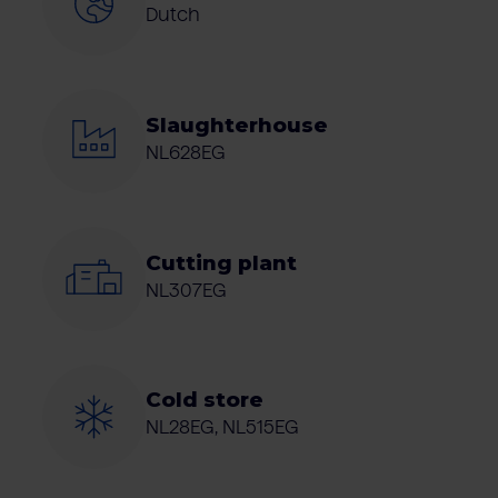
Dutch
Slaughterhouse
NL628EG
Cutting plant
NL307EG
Cold store
NL28EG, NL515EG