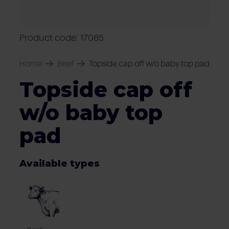
Locations
Pork
Retailers
Pig farmers
M
C
Quality marks & certificates
Product code: 17065
Home
Beef
Topside cap off w/o baby top pad
Topside cap off
w/o baby top
pad
Available types