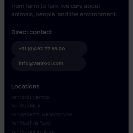
from farm to fork, we care about
animals, people, and the environment.
Direct contact
+31 (0)492 77 99 00
info@vanrooi.com
Locations
Van Rooi Livestock
Van Rooi Meat
Van Rooi Retail & Foodservice
Van Rooi Fine Food
Van Rooi International