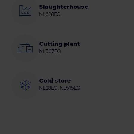
Slaughterhouse
NL628EG
Cutting plant
NL307EG
Cold store
NL28EG, NL515EG