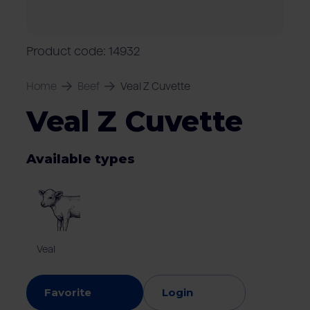
Locations
Pork
Retailers
Pig farmers
M
C
Quality marks & certificates
Product code: 14932
Home
Beef
Veal Z Cuvette
Veal Z Cuvette
Available types
Veal
Favorite
Login