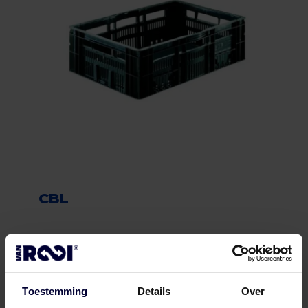
CBL
Frozen packaging (< 18ºC)
Toestemming
Details
Over