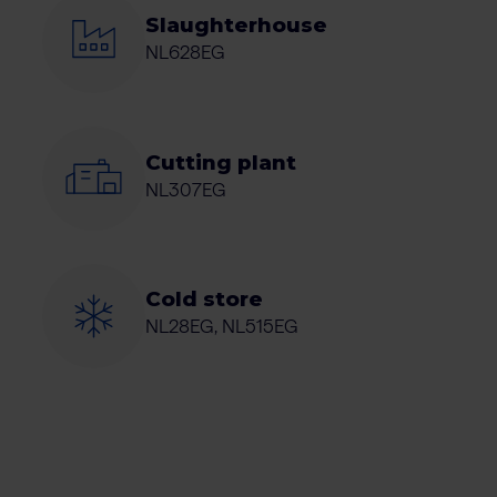
Slaughterhouse
NL628EG
Cutting plant
NL307EG
Cold store
NL28EG, NL515EG