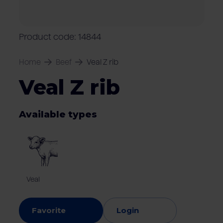
Locations
Pork
Retailers
Pig farmers
M
C
Quality marks & certificates
Product code: 14844
Home
Beef
Veal Z rib
Veal Z rib
Available types
Veal
Favorite
Login