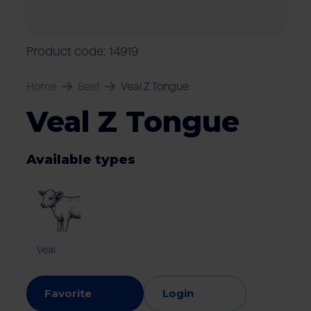
Locations
Pork
Retailers
Pig farmers
M
C
Quality marks & certificates
Product code: 14919
Home
Beef
Veal Z Tongue
Veal Z Tongue
Available types
Veal
Favorite
Login