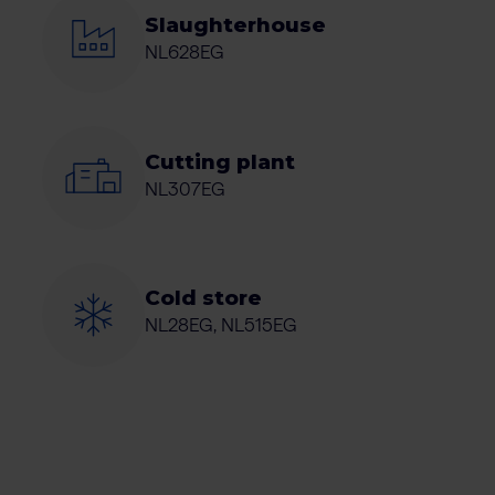
Slaughterhouse
NL628EG
Cutting plant
NL307EG
Cold store
NL28EG, NL515EG