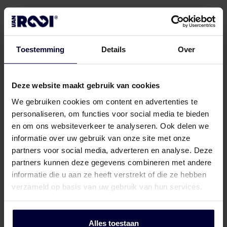
Locations
Quality marks are a confirmation of our
Pork
Retailers
Pig farmers
M
C
Quality marks & certificates
commitment to top quality, animal welfare
and sustainability. They offer transparency
Toestemming
Details
Over
and a guarantee that our meat is safe and
responsible. You can find more information
on our sustainability page.
Deze website maakt gebruik van cookies
We gebruiken cookies om content en advertenties te
personaliseren, om functies voor social media te bieden
en om ons websiteverkeer te analyseren. Ook delen we
informatie over uw gebruik van onze site met onze
partners voor social media, adverteren en analyse. Deze
partners kunnen deze gegevens combineren met andere
informatie die u aan ze heeft verstrekt of die ze hebben
At Van Rooi, we are shaping the future of
verzameld op basis van uw gebruik van hun services.
food. As an essential link in the chain
from farm to fork, we care about
animals, people, and the environment.
Alles toestaan