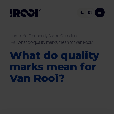
NL
EN
Product range
Home
Frequently Asked Questions
What do quality marks mean for Van Rooi?
Pork
Industries
Beef
What do quality
Retailers
Livestock farmers
Retail and foodservice
Meat processing industry
marks mean for
Pig farmers
Companies
Foodservice
Cattle farmers
Van Rooi?
Export
Consumers
Van Rooi
Vacancies (NL)
Sustainability
From farm to fork
Contact
About Van Rooi