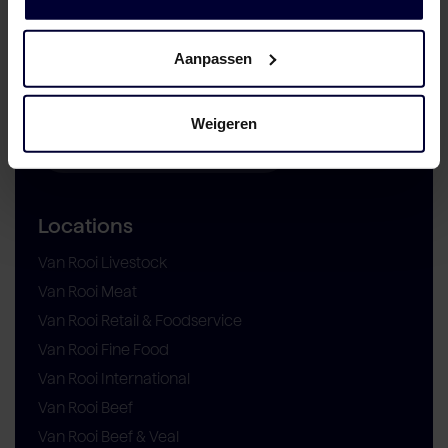
Direct contact
Aanpassen
+31 (0)492 77 99 00
Weigeren
info@vanrooi.com
Locations
Van Rooi Livestock
Van Rooi Meat
Van Rooi Retail & Foodservice
Van Rooi Fine Food
Van Rooi International
Van Rooi Beef
Van Rooi Beef & Veal