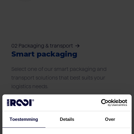
02 Packaging & transport
Smart packaging
Select one of our smart packaging and
transport solutions that best suits your
logistics needs.
Frozen packaging (< 18ºC)
Toestemming
Details
Over