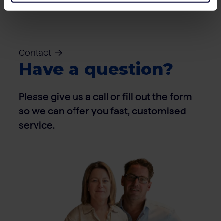
Contact
Have a question?
Please give us a call or fill out the form
so we can offer you fast, customised
service.