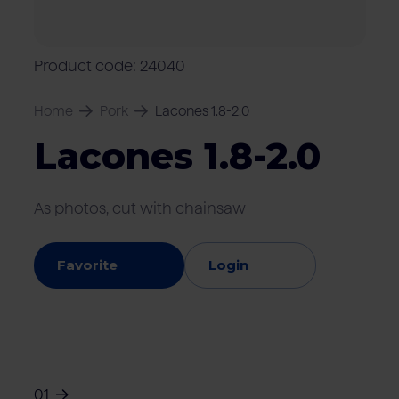
Locations
Pork
Retailers
Pig farmers
M
C
Quality marks & certificates
Product code: 24040
Home
Pork
Lacones 1.8-2.0
Lacones 1.8-2.0
As photos, cut with chainsaw
Favorite
Login
01