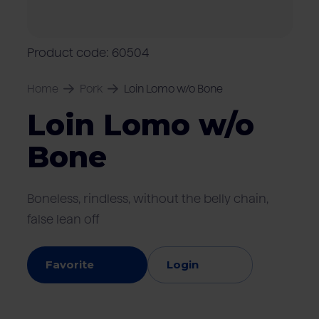
Locations
Pork
Retailers
Pig farmers
M
C
Quality marks & certificates
Product code: 60504
Home
Pork
Loin Lomo w/o Bone
Loin Lomo w/o
Bone
Boneless, rindless, without the belly chain,
false lean off
Favorite
Login