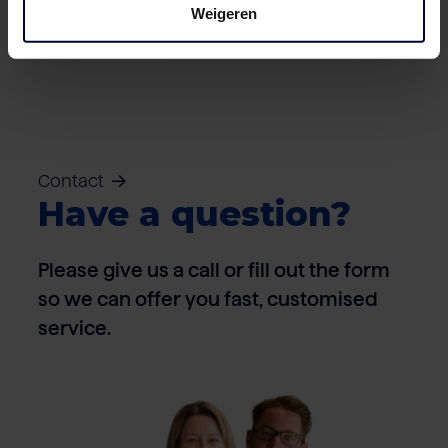
Cartons – Pork
Weigeren
Contact
Have a question?
Please give us a call or fill out the form
so we can offer you fast, customised
service.