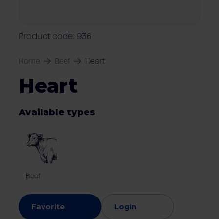
Locations
Pork
Retailers
Pig farmers
M
C
Quality marks & certificates
Product code: 936
Home
Beef
Heart
Heart
Available types
Beef
Favorite
Login