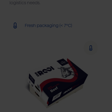
logistics needs.
Fresh packaging (< 7ºC)