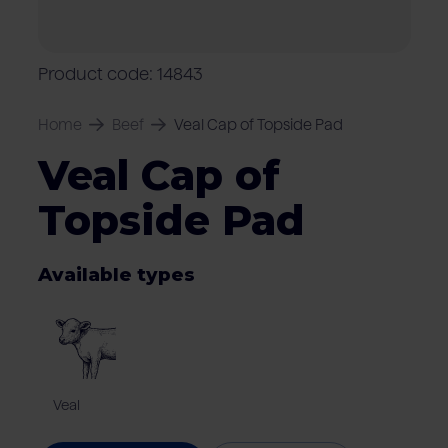
Locations
Pork
Retailers
Pig farmers
M
C
Quality marks & certificates
Product code: 14843
Home
Beef
Veal Cap of Topside Pad
Veal Cap of
Topside Pad
Available types
Veal