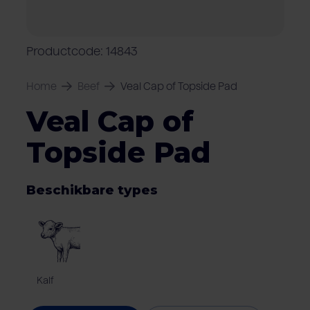
Over Van Rooi
Varkensvlees
Retailers
Varkenshouder
V
Locaties
Productcode: 14843
Keurmerken & certificaten
Home
Beef
Veal Cap of Topside Pad
Veal Cap of
Topside Pad
Beschikbare types
Kalf