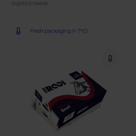
logistics needs.
Fresh packaging (< 7ºC)