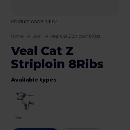
Locations
Pork
Retailers
Pig farmers
M
C
Quality marks & certificates
Product code: 14917
Home
Beef
Veal Cat Z Striploin 8Ribs
Veal Cat Z
Striploin 8Ribs
Available types
Veal