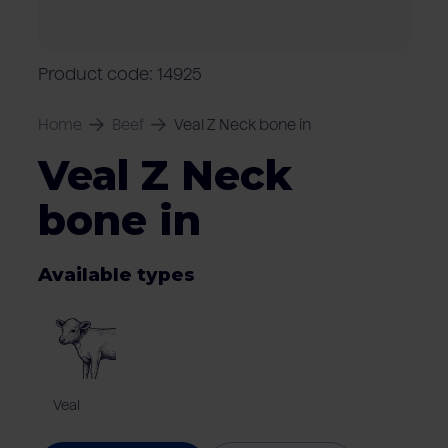
Locations
Pork
Retailers
Pig farmers
M
C
Quality marks & certificates
Product code: 14925
Home
Beef
Veal Z Neck bone in
Veal Z Neck
bone in
Available types
Veal