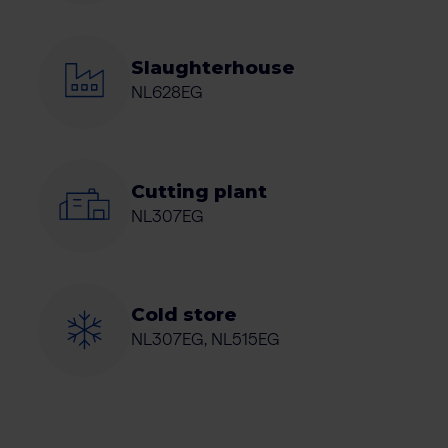
Slaughterhouse
NL628EG
Cutting plant
NL307EG
Cold store
NL307EG, NL515EG