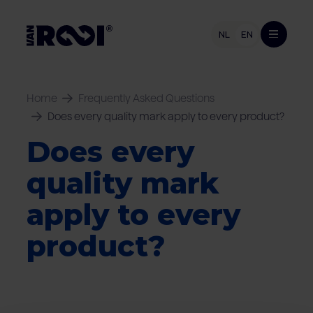
NL
EN
Product range
Home
Frequently Asked Questions
Does every quality mark apply to every product?
Pork
Industries
Beef
Does every
Retailers
Livestock farmers
Retail and foodservice
Meat processing industry
quality mark
Pig farmers
Companies
Foodservice
Cattle farmers
apply to every
Export
Consumers
product?
Van Rooi
Vacancies (NL)
Sustainability
From farm to fork
Contact
About Van Rooi