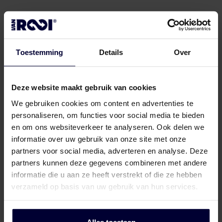
Locations
Pork
Retailers
Pig farmers
M
C
Quality marks & certificates
Not every product bears every quality mark; it
depends on the production location, origin
Toestemming
Details
Over
and production process. Check our product
information to see which quality marks apply
Deze website maakt gebruik van cookies
to each product.
We gebruiken cookies om content en advertenties te
personaliseren, om functies voor social media te bieden
en om ons websiteverkeer te analyseren. Ook delen we
informatie over uw gebruik van onze site met onze
partners voor social media, adverteren en analyse. Deze
partners kunnen deze gegevens combineren met andere
informatie die u aan ze heeft verstrekt of die ze hebben
At Van Rooi, we are shaping the future of
verzameld op basis van uw gebruik van hun services.
food. As an essential link in the chain
from farm to fork, we care about
animals, people, and the environment.