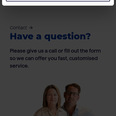
Contact
Have a question?
Please give us a call or fill out the form
so we can offer you fast, customised
service.