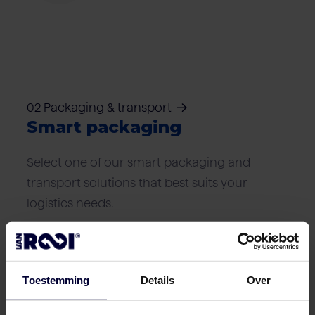
02 Packaging & transport
Smart packaging
Select one of our smart packaging and
transport solutions that best suits your
logistics needs.
Frozen packaging (< 18ºC)
Toestemming
Details
Over