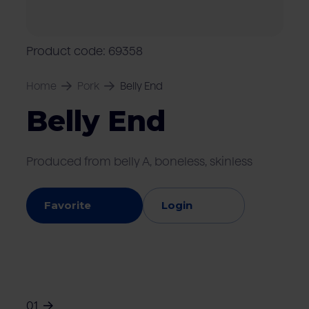
Locations
Pork
Retailers
Pig farmers
M
C
Quality marks & certificates
Product code: 69358
Home
Pork
Belly End
Belly End
Produced from belly A, boneless, skinless
Favorite
Login
01