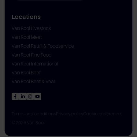
Locations
Van Rooi Livestock
Van Rooi Meat
Van Rooi Retail & Foodservice
Van Rooi Fine Food
Van Rooi International
Van Rooi Beef
Van Rooi Beef & Veal
Privacy policy
Cookie preferences
Terms and conditions
© 2026 Van Rooi