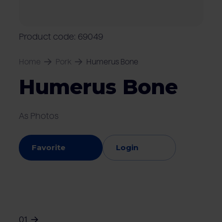
Locations
Pork
Retailers
Pig farmers
M
C
Quality marks & certificates
Product code: 69049
Home
Pork
Humerus Bone
Humerus Bone
As Photos
Favorite
Login
01