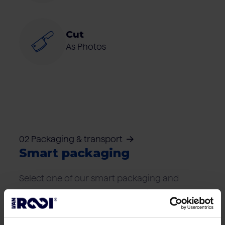
Cut
As Photos
02 Packaging & transport
Smart packaging
Select one of our smart packaging and
transport solutions that best suits your
logistics needs.