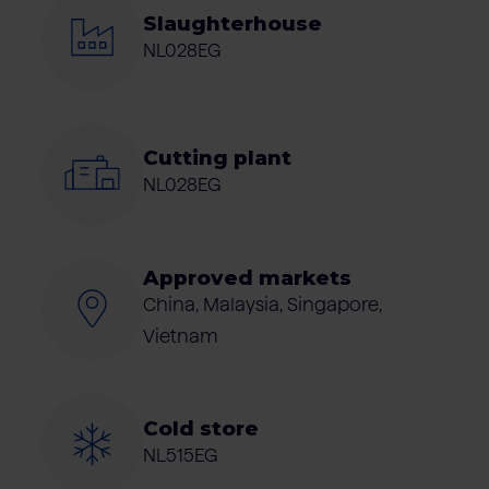
Slaughterhouse
NL028EG
Cutting plant
NL028EG
Approved markets
China, Malaysia, Singapore,
Vietnam
Cold store
NL515EG