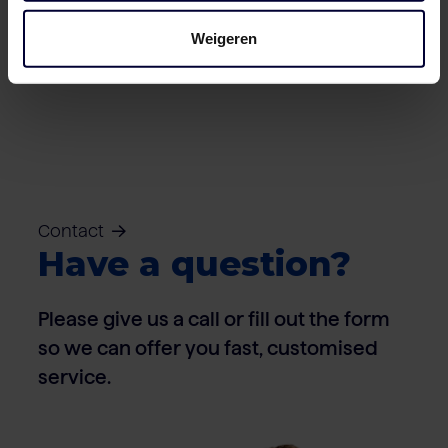
Weigeren
Cartons – Pork
Contact
Have a question?
Please give us a call or fill out the form
so we can offer you fast, customised
service.