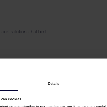
port solutions that best
Details
 van cookies
ent en advertenties te personaliseren, om functies voor social