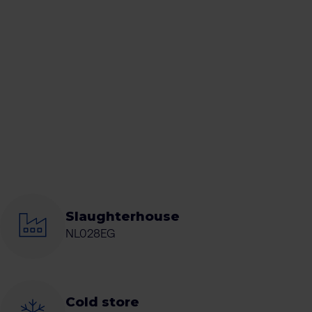
Slaughterhouse
NL028EG
Cold store