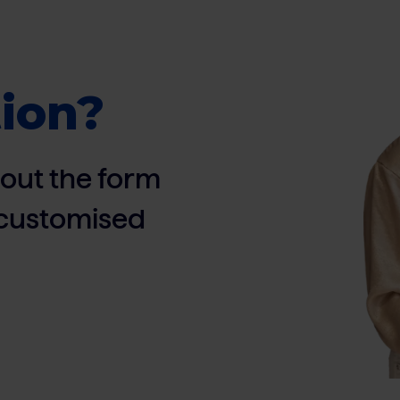
ion?
ll out the form
, customised