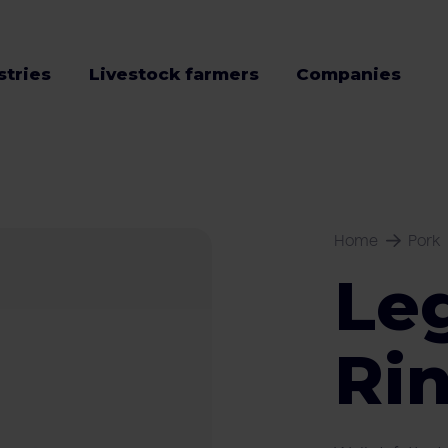
stries
Livestock farmers
Companies
Home
Pork
Le
Ri