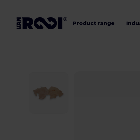
Product range
Indu
Product range
Industries
Livestock
farmers