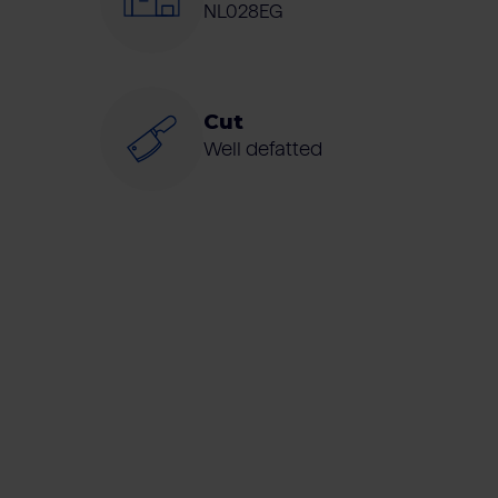
NL028EG
Cut
Well defatted