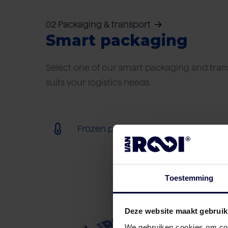
02 Packaging & transport
Smart packaging
Select one of our smart packaging and trans
suits your logistics needs.
Frozen packaging (< 18ºC)
Toestemming
Deze website maakt gebruik
We gebruiken cookies om cont