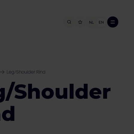
NL
EN
Leg/Shoulder Rind
g/Shoulder
nd