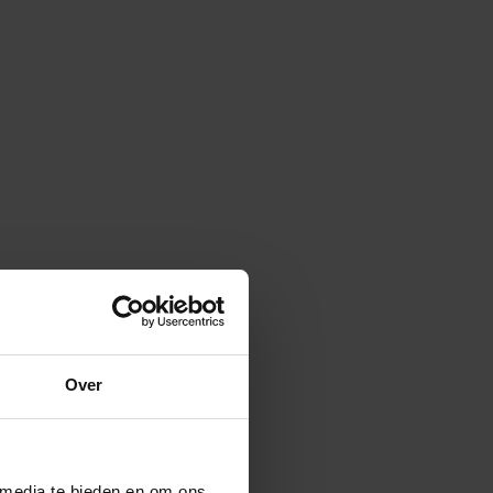
Over
 media te bieden en om ons