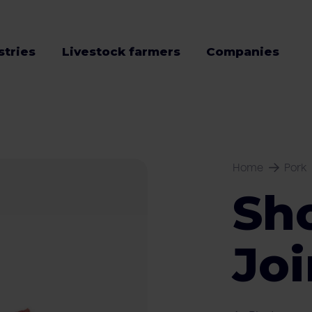
stries
Livestock farmers
Companies
Home
Pork
Sh
Jo