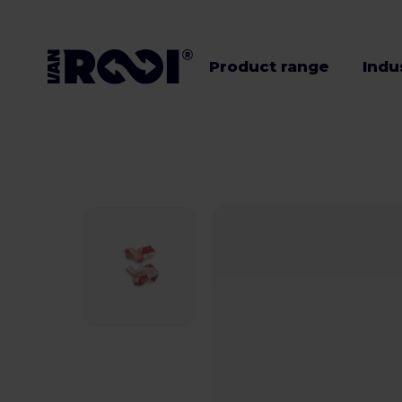
Product range
Indu
Product range
Industries
Livestock
farmers