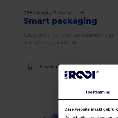
02 Packaging & transport
Smart packaging
Select one of our smart packaging and trans
suits your logistics needs.
Frozen packaging (< 18ºC)
Toestemming
Deze website maakt gebruik
We gebruiken cookies om cont