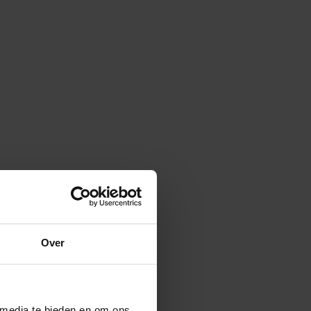
Over
 media te bieden en om ons