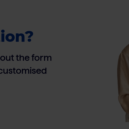
ion?
ll out the form
, customised