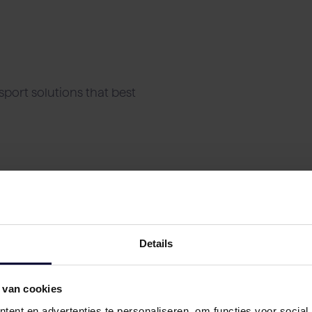
port solutions that best
Details
 van cookies
ent en advertenties te personaliseren, om functies voor social