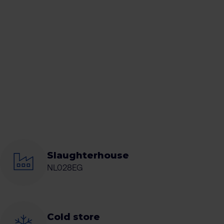
Slaughterhouse
NL028EG
Cold store