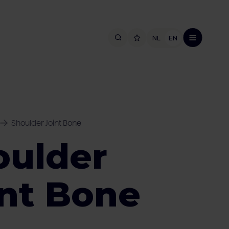
NL
EN
Shoulder Joint Bone
oulder
int Bone