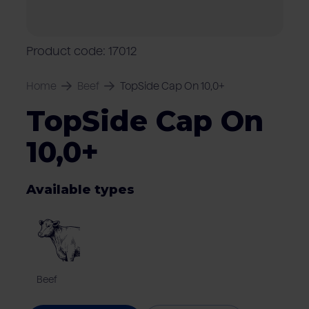
Locations
Pork
Retailers
Pig farmers
M
C
Quality marks & certificates
Product code: 17012
Home
Beef
TopSide Cap On 10,0+
TopSide Cap On
10,0+
Available types
Beef