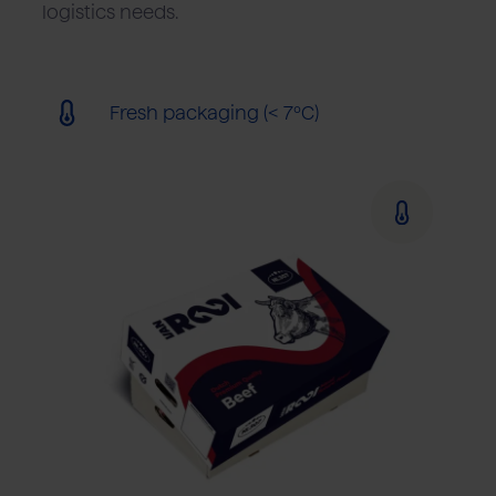
logistics needs.
Fresh packaging (< 7ºC)