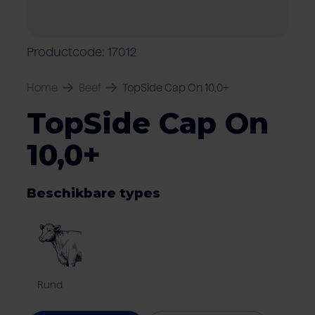
Over Van Rooi
Varkensvlees
Retailers
Varkenshouder
V
Locaties
Productcode: 17012
Keurmerken & certificaten
Home
Beef
TopSide Cap On 10,0+
TopSide Cap On
10,0+
Beschikbare types
Rund