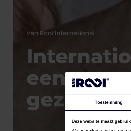
Van Rooi International
Internati
een vert
gezicht 
Toestemming
Deze website maakt gebruik
We gebruiken cookies om cont