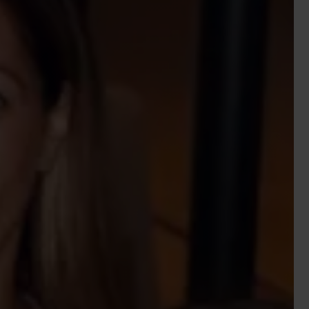
vice
Retail & foodservice
Export