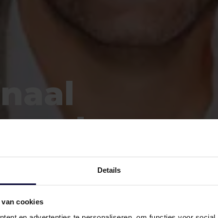
onaal
rouwd
met NL28
Details
 van cookies
ent en advertenties te personaliseren, om functies voor social