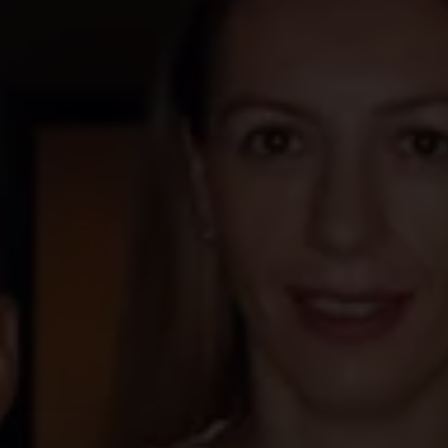
shouder
Vleesverwerkende industrie
Rundvlees
Rundveehouder
Foodser