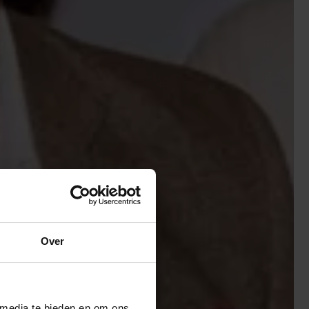
Over
 media te bieden en om ons