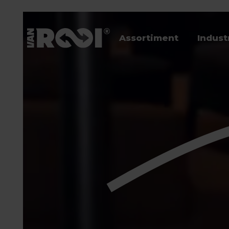
Assortiment
Indust
Assortiment
Industrieën
Veehouders
Werken bij