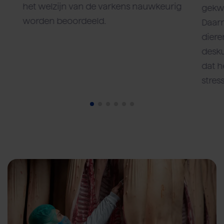
het welzijn van de varkens nauwkeurig
gekwa
worden beoordeeld.
Daarn
diere
desku
dat h
stres