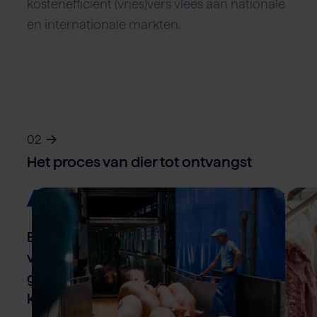
kostenefficiënt (vries)vers vlees aan nationale
en internationale markten.
02
Het proces van dier tot ontvangst
Alles onder één dak
Bij Van Rooi Meat verzorgen we het
volledige proces binnen één locatie. Zo
garanderen we maximale controle,
korte lijnen en constante kwaliteit.