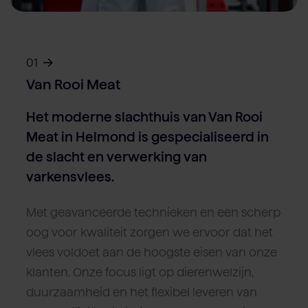
Over Van Rooi
Varkensvlees
Retailers
Varkenshouder
V
Locaties
Keurmerken & certificaten
01
Van Rooi Meat
Het moderne slachthuis van Van Rooi
Meat in Helmond is gespecialiseerd in
de slacht en verwerking van
varkensvlees.
Met geavanceerde technieken en een scherp
oog voor kwaliteit zorgen we ervoor dat het
vlees voldoet aan de hoogste eisen van onze
klanten. Onze focus ligt op dierenwelzijn,
duurzaamheid en het flexibel leveren van