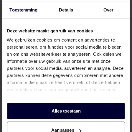
Toestemming
Details
Over
Van Rooi Fine Food produceert
hoogwaardige vleesdelicatessen
Deze website maakt gebruik van cookies
voor retail en foodservice.
We gebruiken cookies om content en advertenties te
personaliseren, om functies voor social media te bieden
Roggedijk 4
en om ons websiteverkeer te analyseren. Ook delen we
5704 RH Helmond, NL
informatie over uw gebruik van onze site met onze
partners voor social media, adverteren en analyse. Deze
partners kunnen deze gegevens combineren met andere
info-
informatie die u aan ze heeft verstrekt of die ze hebben
retailfoodservice@vanrooi.com
verzameld op basis van uw gebruik van hun services.
Meer info
Alles toestaan
Aanpassen