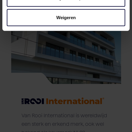
Weigeren
Van Rooi International is wereldwijd
een sterk en erkend merk, ook wel