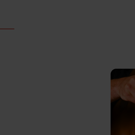
rieën
Veehouders
Werken bij
voor