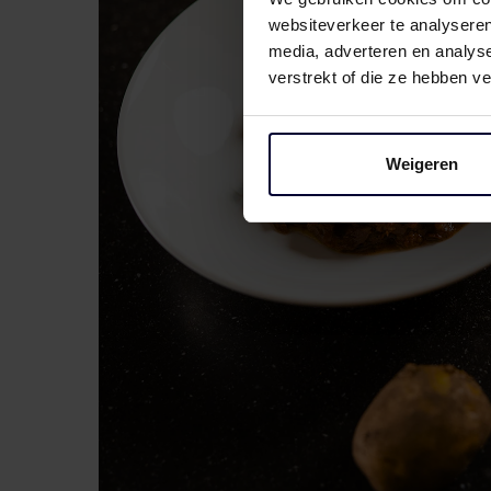
websiteverkeer te analyseren
media, adverteren en analys
verstrekt of die ze hebben v
Weigeren