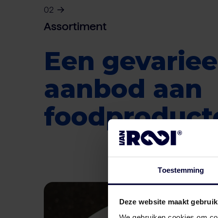
02
Assortiment
Een gevariee
aanbod aan
foodproduct
Toestemming
Deze website maakt gebruik
We gebruiken cookies om cont