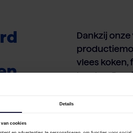
rd
Dankzij onze 
productiemo
vlees koken, 
en
braden. Prec
van onze kla
Details
Omdat wij alles in eig
 van cookies
leverbetrouwbaarheid 
mee met markttrends en
ent en advertenties te personaliseren, om functies voor social