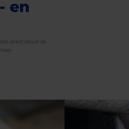
- en
ees, direct vanuit de
imale