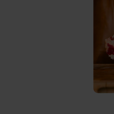
ce
shouder
Vleesverwerkende industrie
Rundvlees
Rundveehouder
Foodser