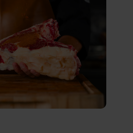
vice
Retail & foodservice
Export