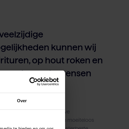
veelzijdige
gelijkheden kunnen wij
frituren, op hout roken en
ies volgens de wensen
nten.
Over
en huis hebben, garanderen we
én snelheid. Zo bewegen we moeiteloos
 leveren we de constante, allerbeste
 media te bieden en om ons