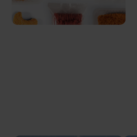
05
Eén merk, meerdere krachten
Gespecialiseerd in
iedere schakel
Van Rooi bestaat uit meerdere
bedrijfstakken: van vleesverwerking en