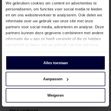
vernieuwen. Om voorop te blijven lopen in de
zeve
We gebruiken cookies om content en advertenties te
varkensindustrie die ook continu in
eers
personaliseren, om functies voor social media te bieden
en om ons websiteverkeer te analyseren. Ook delen we
beweging is. Lees hoe het ondernemersgezin
Brab
informatie over uw gebruik van onze site met onze
Van Rooi uitgegroeide tot een modern en
slag
partners voor social media, adverteren en analyse. Deze
toonaangevende bedrijf. Met oog voor de
aan 
partners kunnen deze gegevens combineren met andere
hedendaagse wensen en duurzame eisen. En
informatie die u aan ze heeft verstrekt of die ze hebben
altijd voor de wereld om ons heen.
verzameld op basis van uw gebruik van hun services.
Alles toestaan
Aanpassen
Weigeren
04
Ons verhaal