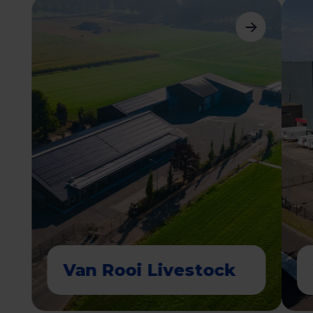
foodservice tot logistiek.
Elke divisie heeft zijn eigen expertise en
processen die naadloos op elkaar zijn
afgestemd. Zo vormen we samen een
gestroomlijnde keten.
Van Rooi Livestock