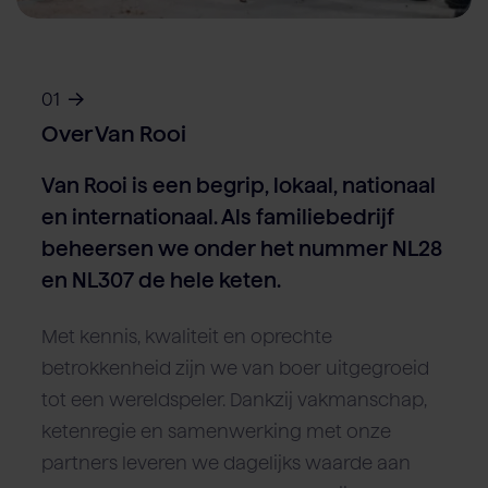
Over Van Rooi
Varkensvlees
Retailers
Varkenshouder
V
Locaties
Keurmerken & certificaten
01
Contact
Over Van Rooi
Van Rooi is een begrip, lokaal, nationaal
en internationaal. Als familiebedrijf
beheersen we onder het nummer NL28
en NL307 de hele keten.
Met kennis, kwaliteit en oprechte
betrokkenheid zijn we van boer uitgegroeid
tot een wereldspeler. Dankzij vakmanschap,
ketenregie en samenwerking met onze
partners leveren we dagelijks waarde aan