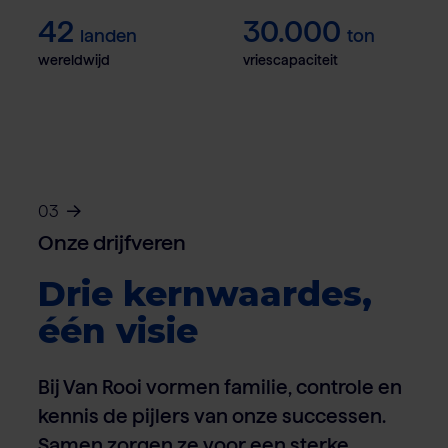
42
30.000
landen
ton
wereldwijd
vriescapaciteit
03
Onze drijfveren
Drie kernwaardes,
één visie
Bij Van Rooi vormen familie, controle en
kennis de pijlers van onze successen.
Samen zorgen ze voor een sterke,