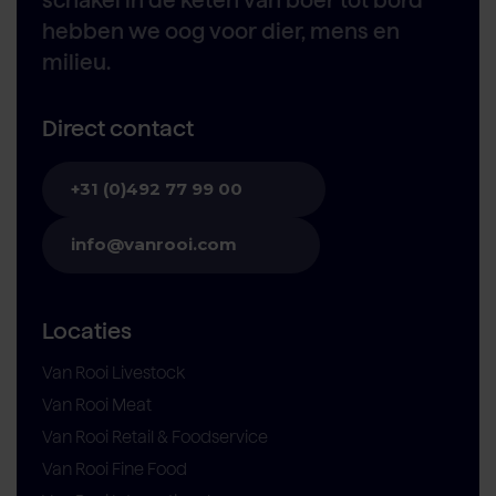
schakel in de keten van boer tot bord
hebben we oog voor dier, mens en
milieu.
Direct contact
+31 (0)492 77 99 00
info@vanrooi.com
Locaties
Van Rooi Livestock
Van Rooi Meat
Van Rooi Retail & Foodservice
Van Rooi Fine Food