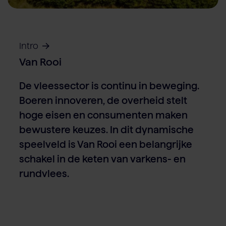
Over Van Rooi
Varkensvlees
Retailers
Varkenshouder
V
Locaties
Keurmerken & certificaten
Intro
Contact
Van Rooi
De vleessector is continu in beweging.
Boeren innoveren, de overheid stelt
hoge eisen en consumenten maken
bewustere keuzes. In dit dynamische
speelveld is Van Rooi een belangrijke
schakel in de keten van varkens- en
rundvlees.