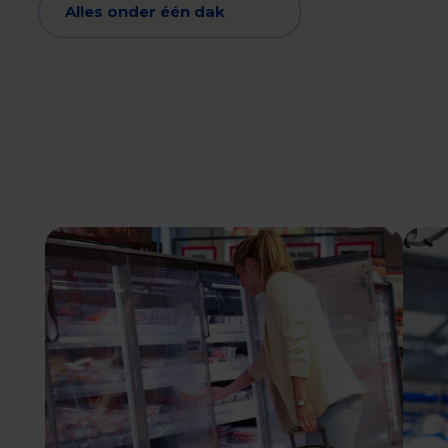
Alles onder één dak
04
Industrieën
Vleesoplossingen
voor elke markt,
wereldwijd