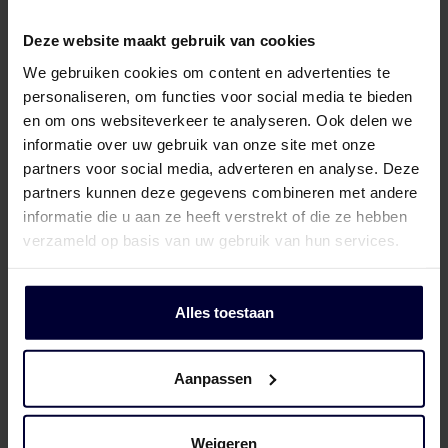
Deze website maakt gebruik van cookies
Ook kijken we naar de impact op mens en
We gebruiken cookies om content en advertenties te
milieu: van eerlijke arbeidsomstandigheden
personaliseren, om functies voor social media te bieden
tot het verminderen van CO₂-uitstoot. Via
en om ons websiteverkeer te analyseren. Ook delen we
onze duurzame inkoopprogramma’s kiezen
informatie over uw gebruik van onze site met onze
we voor verantwoorde producten die
partners voor social media, adverteren en analyse. Deze
efficiënt worden benut. Zo zorgen we
partners kunnen deze gegevens combineren met andere
informatie die u aan ze heeft verstrekt of die ze hebben
vandaag voor kwaliteit én zijn we voorbereid
verzameld op basis van uw gebruik van hun services.
op de uitdagingen van morgen.
Alles toestaan
Meer over duurzaamheid
Aanpassen
Weigeren