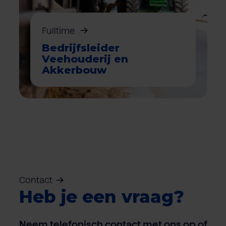
Over Van Rooi
Varkensvlees
Retailers
Varkenshouder
V
Locaties
Fulltime
Keurmerken & certificaten
Bedrijfsleider
Veehouderij en
Akkerbouw
Contact
Heb je een vraag?
Neem telefonisch contact met ons op of