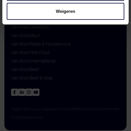
Weigeren
Locaties
Van Rooi Livestock
Van Rooi Meat
Van Rooi Retail & Foodservice
Van Rooi Fine Food
Van Rooi International
Van Rooi Beef
Van Rooi Beef & Veal
Privacybeleid
Cookievoorkeuren
Algemene voorwaarden
© 2026 Van Rooi