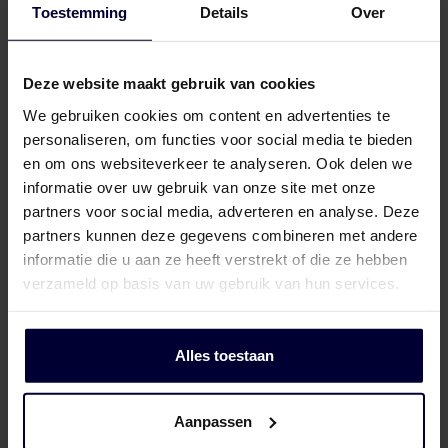
Toestemming
Details
Over
Over Van Rooi
Varkensvlees
Retailers
Varkenshouder
V
Locaties
Keurmerken & certificaten
Deze website maakt gebruik van cookies
We gebruiken cookies om content en advertenties te
personaliseren, om functies voor social media te bieden
Bij Van Rooi geven we richting aan de
en om ons websiteverkeer te analyseren. Ook delen we
toekomst van food. Als essentiële
informatie over uw gebruik van onze site met onze
schakel in de keten van boer tot bord
partners voor social media, adverteren en analyse. Deze
hebben we oog voor dier, mens en
partners kunnen deze gegevens combineren met andere
milieu.
informatie die u aan ze heeft verstrekt of die ze hebben
verzameld op basis van uw gebruik van hun services.
Direct contact
Alles toestaan
+31 (0)492 77 99 00
Aanpassen
info@vanrooi.com