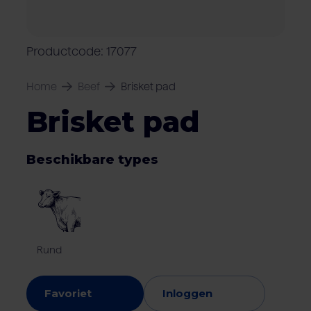
Over Van Rooi
Varkensvlees
Retailers
Varkenshouder
V
Locaties
Productcode: 17077
Keurmerken & certificaten
Home
Beef
Brisket pad
Brisket pad
Beschikbare types
Rund
Favoriet
Inloggen