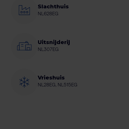
Slachthuis
NL628EG
Uitsnijderij
NL307EG
Vrieshuis
NL28EG, NL515EG