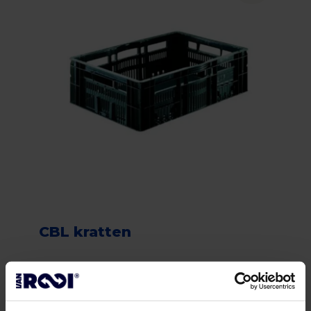
CBL kratten
Verpakking (bevroren) (< 18ºC)