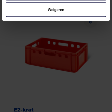
Weigeren
E2-krat