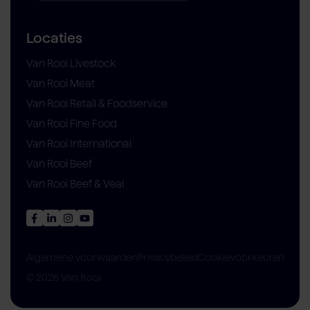
Locaties
Van Rooi Livestock
Van Rooi Meat
Van Rooi Retail & Foodservice
Van Rooi Fine Food
Van Rooi International
Van Rooi Beef
Van Rooi Beef & Veal
Privacybeleid
Cookievoorkeuren
Algemene voorwaarden
© 2026 Van Rooi