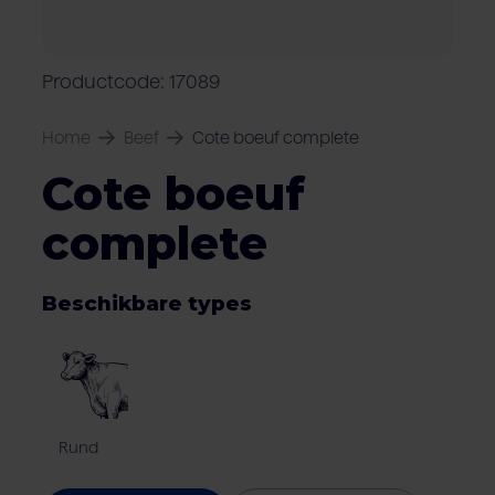
Over Van Rooi
Varkensvlees
Retailers
Varkenshouder
V
Locaties
Productcode: 17089
Keurmerken & certificaten
Home
Beef
Cote boeuf complete
Cote boeuf
complete
Beschikbare types
Rund