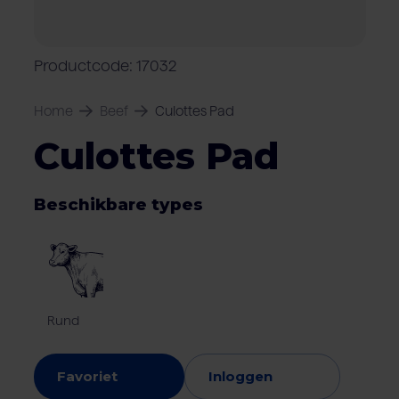
Over Van Rooi
Varkensvlees
Retailers
Varkenshouder
V
Locaties
Productcode: 17032
Keurmerken & certificaten
Home
Beef
Culottes Pad
Culottes Pad
Beschikbare types
Rund
Favoriet
Inloggen