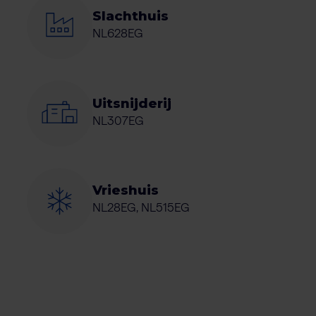
Slachthuis
NL628EG
Uitsnijderij
NL307EG
Vrieshuis
NL28EG, NL515EG