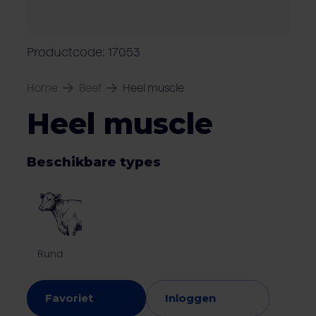
Over Van Rooi
Varkensvlees
Retailers
Varkenshouder
V
Locaties
Productcode: 17053
Keurmerken & certificaten
Home
Beef
Heel muscle
Heel muscle
Beschikbare types
Rund
Favoriet
Inloggen