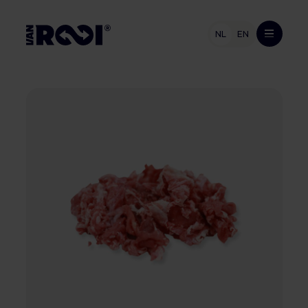
NL
EN
Assortiment
Varkensvlees
Industrieën
Rundvlees
Retailers
Veehouders
Retail & foodservice
Vleesverwerkende industrie
Varkenshouder
Werken bij
Foodservice
Rundveehouder
Export
Consument
Bedrijven
Van Rooi
Contact
Duurzaamheid
Van boer tot bord