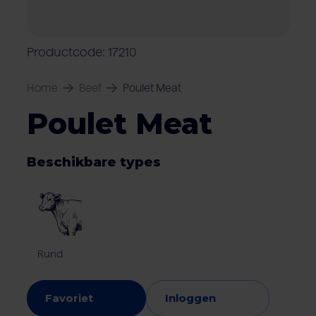
Over Van Rooi
Varkensvlees
Retailers
Varkenshouder
V
Locaties
Productcode: 17210
Keurmerken & certificaten
Home
Beef
Poulet Meat
Poulet Meat
Beschikbare types
Rund
Favoriet
Inloggen