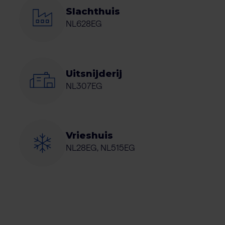
Slachthuis
NL628EG
Uitsnijderij
NL307EG
Vrieshuis
NL28EG, NL515EG