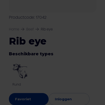
Over Van Rooi
Varkensvlees
Retailers
Varkenshouder
V
Locaties
Productcode: 17042
Keurmerken & certificaten
Home
Beef
Rib eye
Rib eye
Beschikbare types
Rund
Favoriet
Inloggen