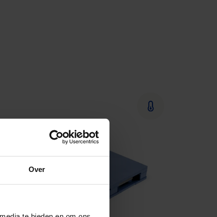
Over
 media te bieden en om ons