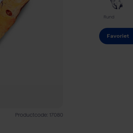
Rund
shouder
Vleesverwerkende industrie
Rundvlees
Rundveehouder
Foodser
Favoriet
Productcode: 17080