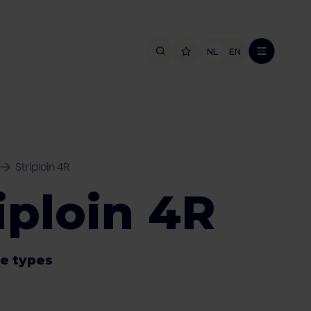
NL
EN
Striploin 4R
iploin 4R
e types