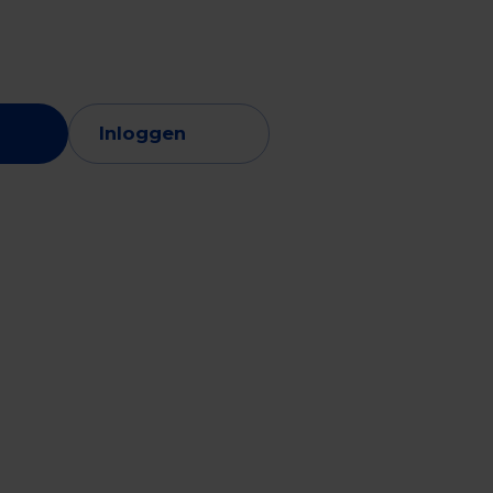
vice
Retail & foodservice
Export
Inloggen