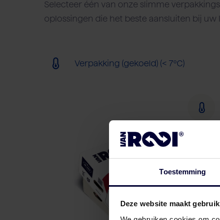
Selecteer één van onze slimme verpakkings-
oplossingen die het beste aansluiten bij uw 
Verpakking (gekoeld) (< 7ºC)
Toestemming
Deze website maakt gebruik
We gebruiken cookies om cont