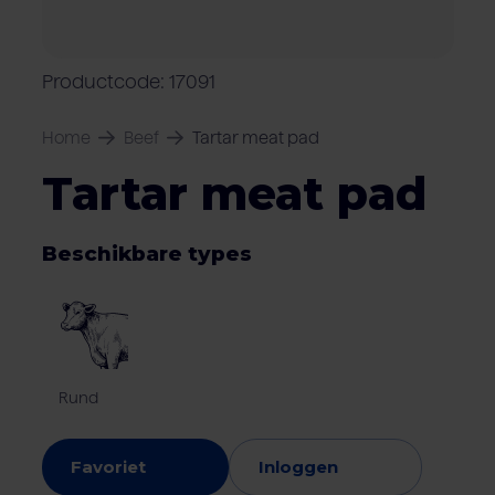
Over Van Rooi
Varkensvlees
Retailers
Varkenshouder
V
Locaties
Productcode: 17091
Keurmerken & certificaten
Home
Beef
Tartar meat pad
Tartar meat pad
Beschikbare types
Rund
Favoriet
Inloggen