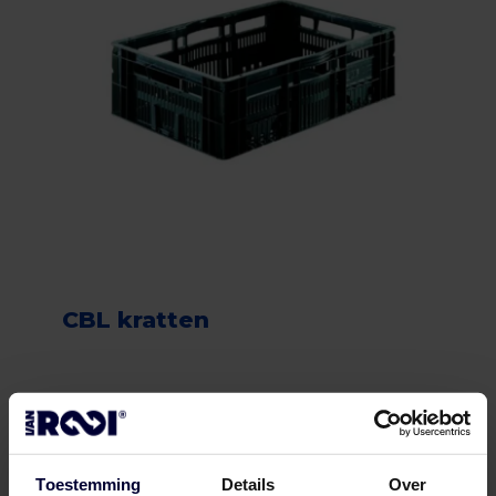
CBL kratten
Verpakking (bevroren) (< 18ºC)
Toestemming
Details
Over