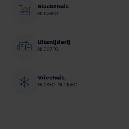
Slachthuis
NL628EG
Uitsnijderij
NL307EG
Vrieshuis
NL28EG, NL515EG