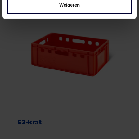
Weigeren
E2-krat