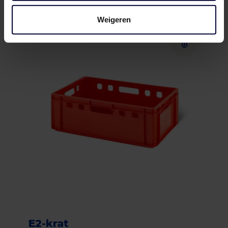
Weigeren
E2-krat