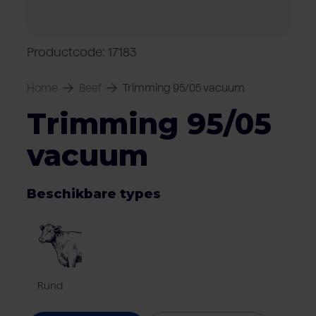
Over Van Rooi
Varkensvlees
Retailers
Varkenshouder
V
Locaties
Productcode: 17183
Keurmerken & certificaten
Home
Beef
Trimming 95/05 vacuum
Trimming 95/05
vacuum
Beschikbare types
Rund