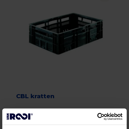
CBL kratten
Verpakking (bevroren) (< 18ºC)