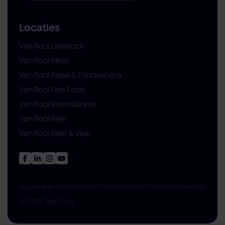
Locaties
Van Rooi Livestock
Van Rooi Meat
Van Rooi Retail & Foodservice
Van Rooi Fine Food
Van Rooi International
Van Rooi Beef
Van Rooi Beef & Veal
Privacybeleid
Cookievoorkeuren
Algemene voorwaarden
© 2026 Van Rooi