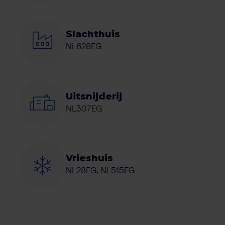
Slachthuis
NL628EG
Uitsnijderij
NL307EG
Vrieshuis
NL28EG, NL515EG