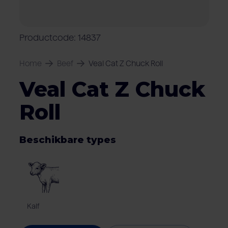
Over Van Rooi
Varkensvlees
Retailers
Varkenshouder
V
Locaties
Productcode: 14837
Keurmerken & certificaten
Home
Beef
Veal Cat Z Chuck Roll
Veal Cat Z Chuck
Roll
Beschikbare types
Kalf