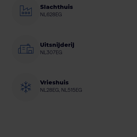
Slachthuis
NL628EG
Uitsnijderij
NL307EG
Vrieshuis
NL28EG, NL515EG