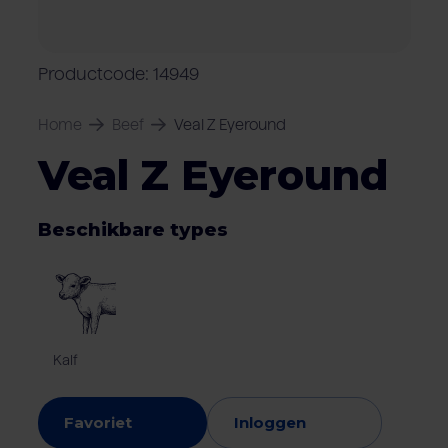
Over Van Rooi
Varkensvlees
Retailers
Varkenshouder
V
Locaties
Productcode: 14949
Keurmerken & certificaten
Home
Beef
Veal Z Eyeround
Veal Z Eyeround
Beschikbare types
Kalf
Favoriet
Inloggen