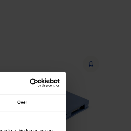
Over
 media te bieden en om ons