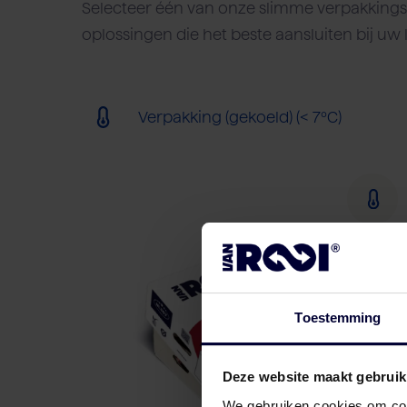
Selecteer één van onze slimme verpakkings-
oplossingen die het beste aansluiten bij uw 
Verpakking (gekoeld) (< 7ºC)
Toestemming
Deze website maakt gebruik
We gebruiken cookies om cont