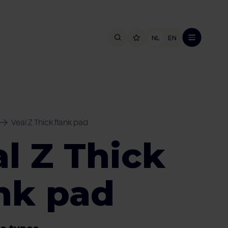
NL
EN
Veal Z Thick flank pad
l Z Thick
nk pad