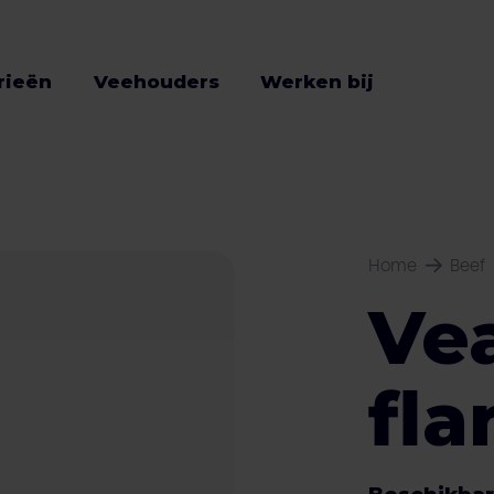
rieën
Veehouders
Werken bij
Home
Beef
Vea
fla