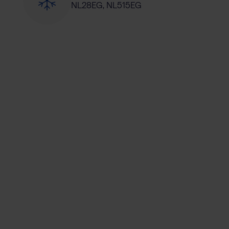
NL28EG, NL515EG
n