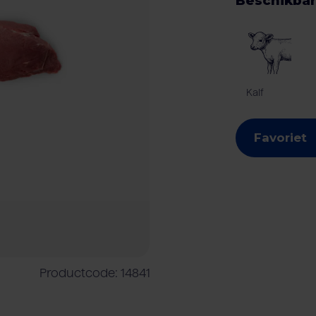
Beschikbar
shouder
Vleesverwerkende industrie
Rundvlees
Rundveehouder
Foodser
Kalf
Favoriet
Productcode: 14841