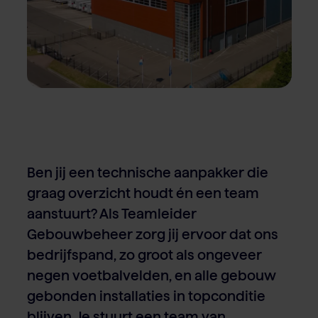
Over Van Rooi
Varkensvlees
Retailers
Varkenshouder
V
Locaties
Keurmerken & certificaten
Ben jij een technische aanpakker die
graag overzicht houdt én een team
aanstuurt? Als Teamleider
Gebouwbeheer zorg jij ervoor dat ons
bedrijfspand, zo groot als ongeveer
negen voetbalvelden, en alle gebouw
gebonden installaties in topconditie
blijven. Je stuurt een team van