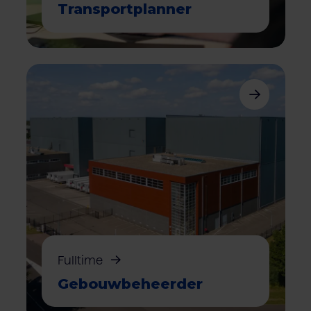
Transport­planner
Fulltime
Gebouw­beheerder