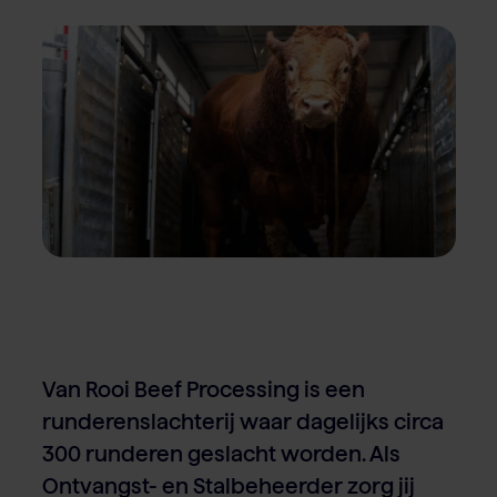
Over Van Rooi
Varkensvlees
Retailers
Varkenshouder
V
Locaties
Keurmerken & certificaten
Van Rooi Beef Processing is een
runderenslachterij waar dagelijks circa
300 runderen geslacht worden. Als
Ontvangst- en Stalbeheerder zorg jij