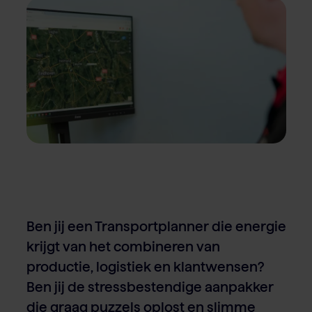
Over Van Rooi
Varkensvlees
Retailers
Varkenshouder
V
Locaties
Keurmerken & certificaten
Ben jij een Transportplanner die energie
krijgt van het combineren van
productie, logistiek en klantwensen?
Ben jij de stressbestendige aanpakker
die graag puzzels oplost en slimme