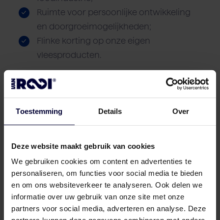
Ruimte voor persoonlijke ontwikkeling
en doorgroeimogelijkheden;
Flinke korting op onze eigen
vleesproducten.
Enthousiast geworden?
Herken jij jezelf in bovenstaand profiel en wil
Toestemming
Details
Over
je deel uitmaken van een ambitieus team
binnen een hecht familiebedrijf? Solliciteer
Deze website maakt gebruik van cookies
dan door het formulier onderaan de pagina
We gebruiken cookies om content en advertenties te
in te vullen.
personaliseren, om functies voor social media te bieden
en om ons websiteverkeer te analyseren. Ook delen we
Wil je meer informatie over Van Rooi of over
informatie over uw gebruik van onze site met onze
deze functie? Neem dan contact op met
partners voor social media, adverteren en analyse. Deze