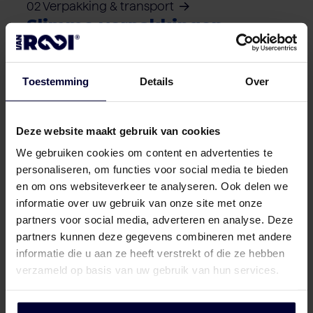
02 Verpakking & transport
Slimme verpakkingen
Selecteer één van onze slimme verpakkings-
en transport-oplossingen die het beste
Toestemming
Details
Over
aansluiten bij uw logistieke wensen.
Deze website maakt gebruik van cookies
We gebruiken cookies om content en advertenties te
Verpakking (bevroren) (< 18ºC)
personaliseren, om functies voor social media te bieden
en om ons websiteverkeer te analyseren. Ook delen we
informatie over uw gebruik van onze site met onze
partners voor social media, adverteren en analyse. Deze
partners kunnen deze gegevens combineren met andere
informatie die u aan ze heeft verstrekt of die ze hebben
verzameld op basis van uw gebruik van hun services.