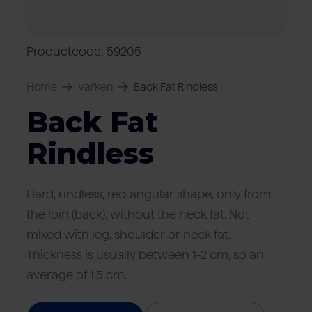
Over Van Rooi
Varkensvlees
Retailers
Varkenshouder
V
Locaties
Productcode: 59205
Keurmerken & certificaten
Home
Varken
Back Fat Rindless
Back Fat
Rindless
Hard, rindless, rectangular shape, only from
the loin (back), without the neck fat. Not
mixed with leg, shoulder or neck fat.
Thickness is usually between 1-2 cm, so an
average of 1.5 cm.