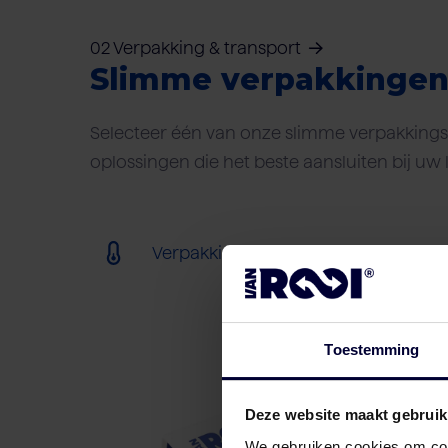
02 Verpakking & transport
Slimme verpakkinge
Selecteer één van onze slimme verpakkings-
oplossingen die het beste aansluiten bij uw 
Verpakking (bevroren) (< 18ºC)
Toestemming
Deze website maakt gebruik
We gebruiken cookies om cont