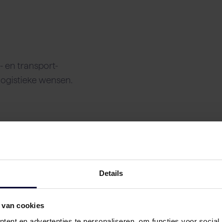
n
 en transport-
logistieke wensen.
Details
 van cookies
ent en advertenties te personaliseren, om functies voor social