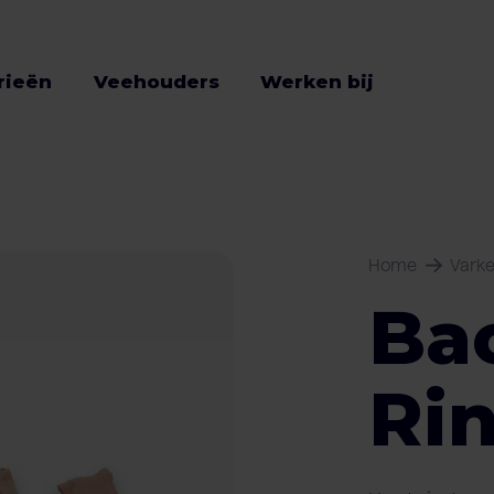
rieën
Veehouders
Werken bij
Home
Vark
Ba
Ri