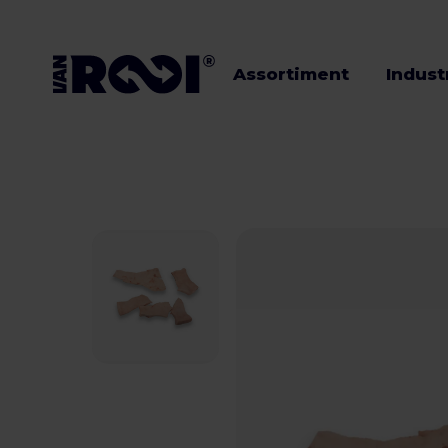
Assortiment
Indust
Assortiment
Industrieën
Veehouders
Werken bij