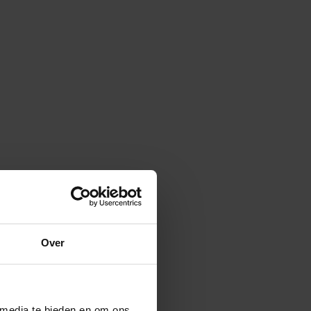
Over
 media te bieden en om ons