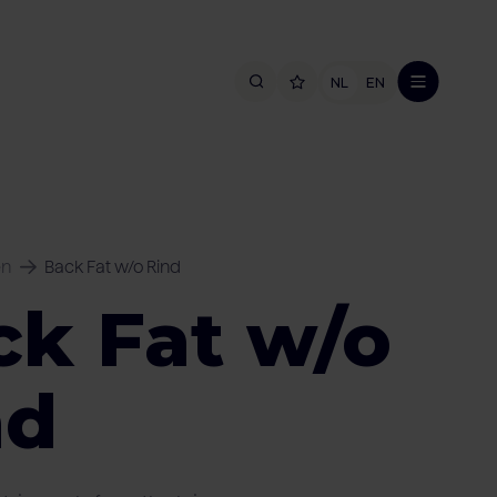
NL
EN
en
Back Fat w/o Rind
ck Fat w/o
nd