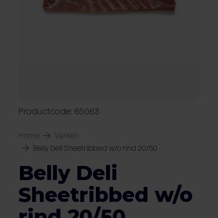
Over Van Rooi
Varkensvlees
Retailers
Varkenshouder
V
Locaties
Keurmerken & certificaten
Productcode: 65063
Home
Varken
Belly Deli Sheetribbed w/o rind 20/50
Belly Deli
Sheetribbed w/o
rind 20/50