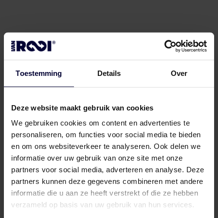
02 Verpakking & transport
Slimme verpakkingen
Toestemming
Details
Over
Selecteer één van onze slimme verpakkings-
en transport-oplossingen die het beste
aansluiten bij uw logistieke wensen.
Deze website maakt gebruik van cookies
We gebruiken cookies om content en advertenties te
personaliseren, om functies voor social media te bieden
en om ons websiteverkeer te analyseren. Ook delen we
Verpakking (bevroren) (< 18ºC)
informatie over uw gebruik van onze site met onze
partners voor social media, adverteren en analyse. Deze
partners kunnen deze gegevens combineren met andere
informatie die u aan ze heeft verstrekt of die ze hebben
verzameld op basis van uw gebruik van hun services.